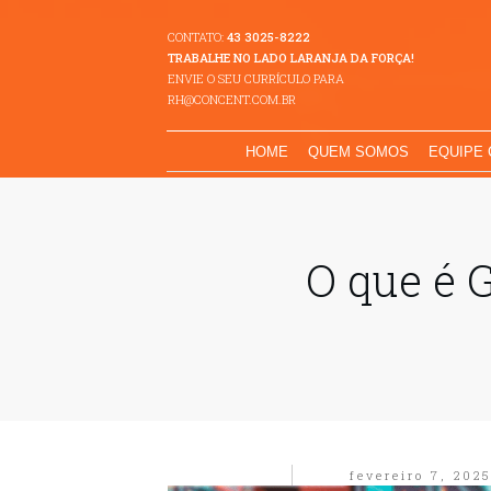
CONTATO:
43 3025-8222
TRABALHE NO LADO LARANJA DA FORÇA!
ENVIE O SEU CURRÍCULO PARA
RH@CONCENT.COM.BR
HOME
QUEM SOMOS
EQUIPE
O que é 
fevereiro 7, 2025