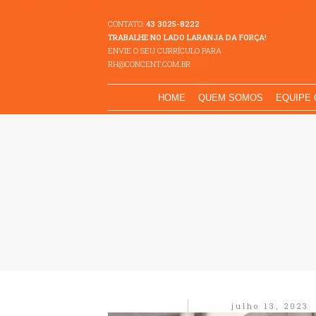
CONTATO:
43 3025-8222
TRABALHE NO LADO LARANJA DA FORÇA!
ENVIE O SEU CURRÍCULO PARA
RH@CONCENT.COM.BR
HOME
QUEM SOMOS
EQUIPE
julho 13, 2023