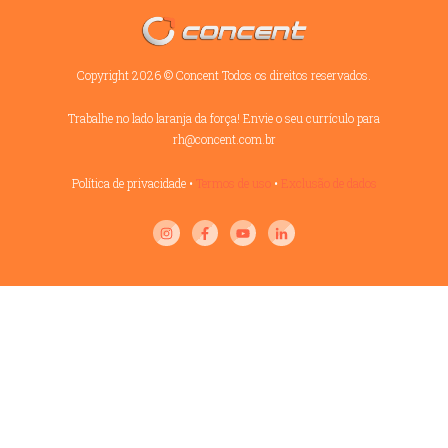
Copyright
2026
©
Concent
Todos os direitos reservados.
Trabalhe no lado laranja da força! Envie o seu currículo para
rh@concent.com.br
Política de privacidade
•
Termos de uso
•
Exclusão de dados