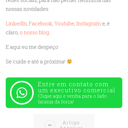
redes sociais, para não perder nenhuma das
nossas novidades:
LinkedIn
,
Facebook
,
Youtube
,
Instagram
e, é
claro,
o nosso blog
.
E aqui eu me despeço:
Se cuide e até a próxima!
Entre em contato com
um executivo comercial
Clique aqui e venha para o
lado
laranja da força!
Artigo
Anterior