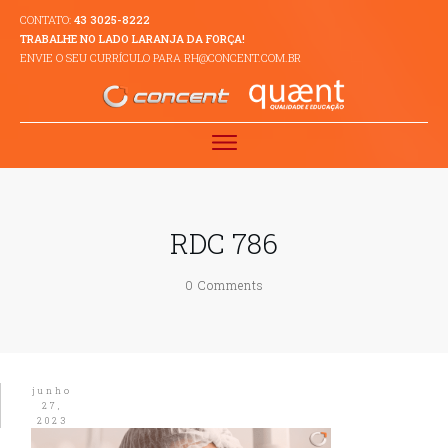
CONTATO:
43 3025-8222
TRABALHE NO LADO LARANJA DA FORÇA!
ENVIE O SEU CURRÍCULO PARA RH@CONCENT.COM.BR
RDC 786
0
Comments
junho
27,
2023