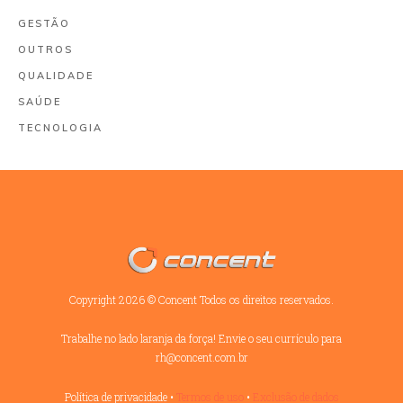
GESTÃO
OUTROS
QUALIDADE
SAÚDE
TECNOLOGIA
Copyright
2026
©
Concent
Todos os direitos reservados.
Trabalhe no lado laranja da força! Envie o seu currículo para
rh@concent.com.br
Política de privacidade
•
Termos de uso
•
Exclusão de dados