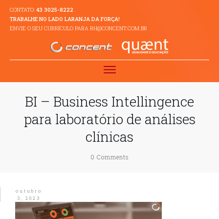
CONTATO:
43 3025-8222
TRABALHE NO LADO LARANJA DA FORÇA!
ENVIE O SEU CURRÍCULO PARA RH@CONCENT.COM.BR
BI – Business Intellingence
para laboratório de análises
clínicas
0
Comments
outubro
3, 2023