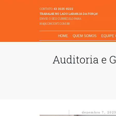
CONTATO:
43 3025-8222
TRABALHE NO LADO LARANJA DA FORÇA!
ENVIE O SEU CURRÍCULO PARA
RH@CONCENT.COM.BR
HOME
QUEM SOMOS
EQUIPE
Auditoria e 
dezembro 7, 202