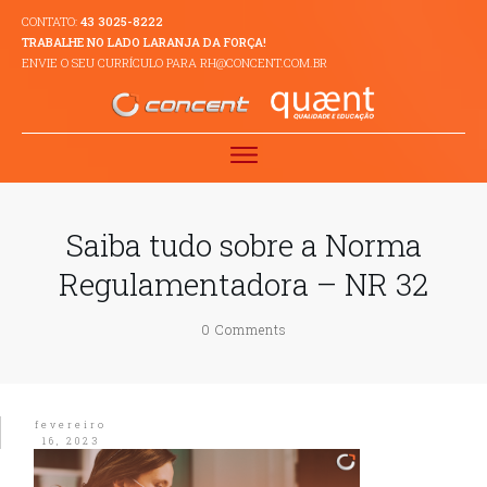
CONTATO:
43 3025-8222
TRABALHE NO LADO LARANJA DA FORÇA!
ENVIE O SEU CURRÍCULO PARA RH@CONCENT.COM.BR
Saiba tudo sobre a Norma
Regulamentadora – NR 32
0
Comments
fevereiro
16, 2023