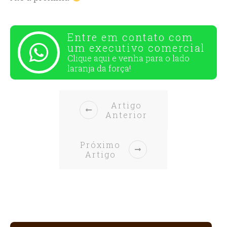
Entre em contato com
um executivo comercial
Clique aqui e venha para o
lado
laranja da força!
Artigo
Anterior
Próximo
Artigo