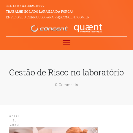
CONTATO:
43 3025-8222
TRABALHE NO LADO LARANJA DA FORÇA!
ENVIE O SEU CURRÍCULO PARA RH@CONCENT.COM.BR
Gestão de Risco no laboratório
0
Comments
abril
3,
2023