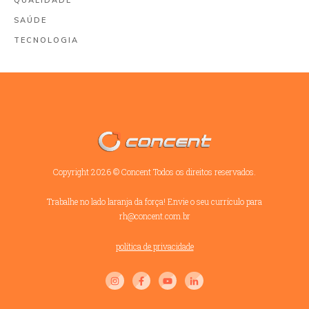
QUALIDADE
SAÚDE
TECNOLOGIA
Copyright
2026
©
Concent
Todos os direitos reservados.
Trabalhe no lado laranja da força! Envie o seu currículo para
rh@concent.com.br
política de privacidade