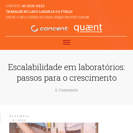
CONTATO:
43 3025-8222
TRABALHE NO LADO LARANJA DA FORÇA!
ENVIE O SEU CURRÍCULO PARA RH@CONCENT.COM.BR
Escalabilidade em laboratórios:
passos para o crescimento
0
Comments
dezembro
9, 2020