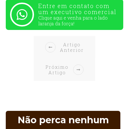
Entre em contato com
um executivo comercial
Clique aqui e venha para o
lado
laranja da força!
Artigo
Anterior
Próximo
Artigo
Não perca nenhum