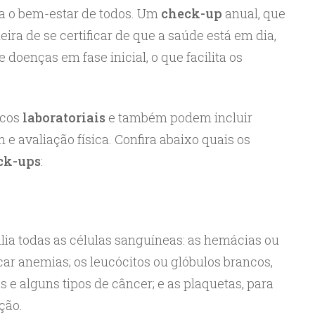
a o bem-estar de todos. Um
check-up
anual, que
ira de se certificar de que a saúde está em dia,
e doenças em fase inicial, o que facilita os
icos
laboratoriais
e também podem incluir
e avaliação física. Confira abaixo quais os
ck-ups
:
a todas as células sanguíneas: as hemácias ou
ar anemias; os leucócitos ou glóbulos brancos,
s e alguns tipos de câncer; e as plaquetas, para
ção.