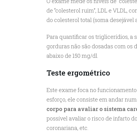
O exame mede os níveis de “colester
de “colesterol ruim”, LDL e VLDL, 
do colesterol total (soma desejável 
Para quantificar os triglicerídios, a
gorduras não são dosadas com os de
abaixo de 150 mg/dl.
Teste ergométrico
Este exame foca no funcionamento
esforço, ele consiste em andar num
corpo para avaliar o sistema ca
possível avaliar o risco de infarto 
coronariana, etc.