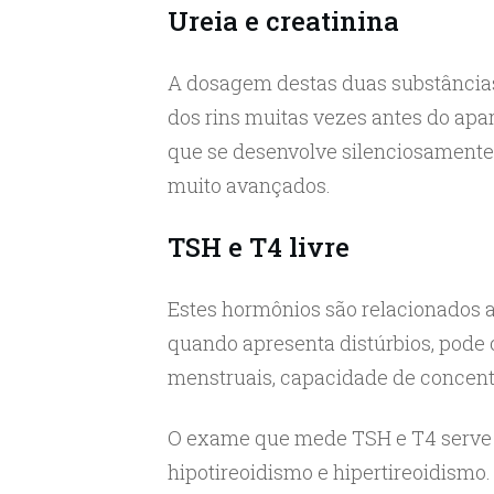
Ureia e creatinina
A dosagem destas duas substâncias
dos rins muitas vezes antes do apa
que se desenvolve silenciosament
muito avançados.
TSH e T4 livre
Estes hormônios são relacionados a
quando apresenta distúrbios, pode
menstruais, capacidade de concentr
O exame que mede TSH e T4 serve 
hipotireoidismo e hipertireoidismo