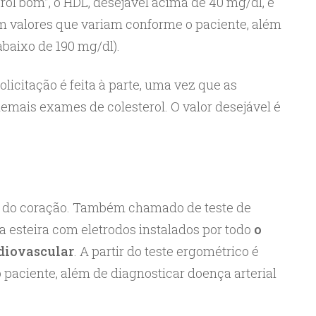
ol bom”, o HDL, desejável acima de 40 mg/dl, e
com valores que variam conforme o paciente, além
abaixo de 190 mg/dl).
 solicitação é feita à parte, uma vez que as
mais exames de colesterol. O valor desejável é
 do coração. Também chamado de teste de
a esteira com eletrodos instalados por todo
o
rdiovascular
. A partir do teste ergométrico é
do paciente, além de diagnosticar doença arterial