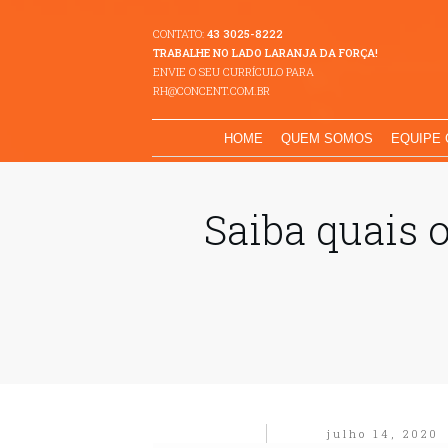
CONTATO:
43 3025-8222
TRABALHE NO LADO LARANJA DA FORÇA!
ENVIE O SEU CURRÍCULO PARA
RH@CONCENT.COM.BR
HOME
QUEM SOMOS
EQUIPE
Saiba quais 
julho 14, 2020