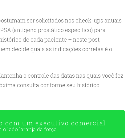
costumam ser solicitados nos check-ups anuais,
SA (antígeno prostático específico) para
tórico de cada paciente – neste post,
m decide quais as indicações corretas é o
Mantenha o controle das datas nas quais você fez
óxima consulta conforme seu histórico.
to com um executivo comercial
ra o
lado laranja da força!