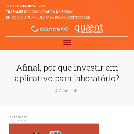
CONTATO:
43 3025-8222
TRABALHE NO LADO LARANJA DA FORÇA!
ENVIE O SEU CURRÍCULO PARA RH@CONCENT.COM.BR
Afinal, por que investir em
aplicativo para laboratório?
4
Comments
setembro
14, 2018