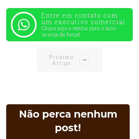
Entre em contato com
um executivo comercial
Clique aqui e venha para o
lado
laranja da força!
Próximo
Artigo
Não perca nenhum
post!