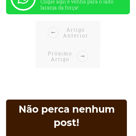
Clique aqui e venha para o
lado
laranja da força!
Artigo
Anterior
Próximo
Artigo
Não perca nenhum
post!