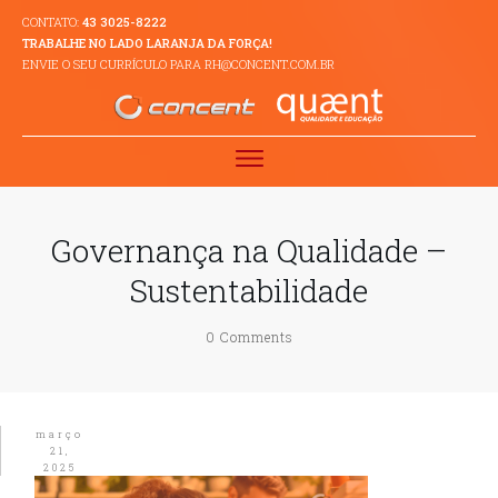
CONTATO:
43 3025-8222
TRABALHE NO LADO LARANJA DA FORÇA!
ENVIE O SEU CURRÍCULO PARA RH@CONCENT.COM.BR
Governança na Qualidade –
Sustentabilidade
0
Comments
março
21,
2025