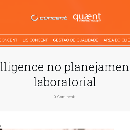
 CONCENT
LIS CONCENT
GESTÃO DE QUALIDADE
ÁREA DO CLI
elligence no planejament
laboratorial
0
Comments
3