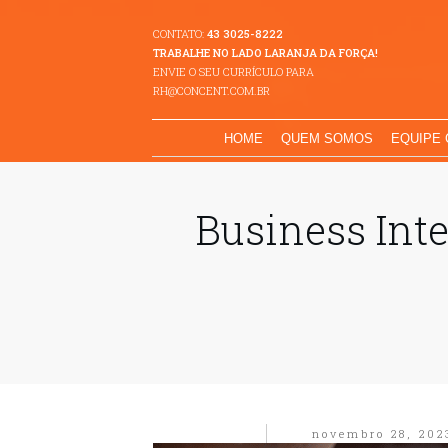
CONTATO:
43 3025-8222
TRABALHE NO LADO LARANJA DA FORÇA!
ENVIE O SEU CURRÍCULO PARA
RH@CONCENT.COM.BR
HOME
QUEM SOMOS
EQUIPE
Business Int
novembro 28, 202