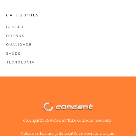
CATEGORIES
GESTÃO
OUTROS
QUALIDADE
SAÚDE
TECNOLOGIA
Copyright
2026
©
Concent
Todos os direitos reservados.
Trabalhe no lado laranja da força! Envie o seu currículo para