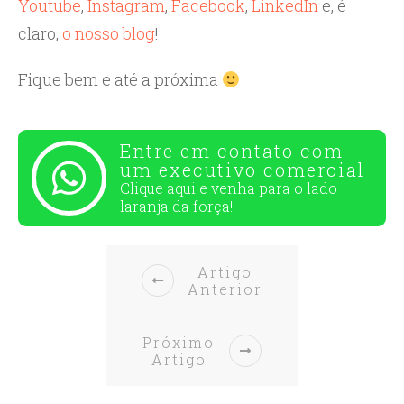
Youtube
,
Instagram
,
Facebook
,
LinkedIn
e, é
claro,
o nosso blog
!
Fique bem e até a próxima
Entre em contato com
um executivo comercial
Clique aqui e venha para o
lado
laranja da força!
Artigo
Anterior
Próximo
Artigo