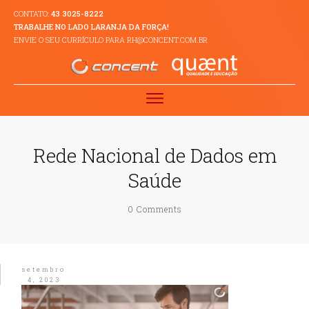
CONTATO:
43 3025-8222
TRABALHE NO LADO LARANJA DA FORÇA!
ENVIE O SEU CURRÍCULO PARA RH@CONCENT.COM.BR
Rede Nacional de Dados em
Saúde
0
Comments
setembro
4, 2023