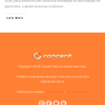
Hoje, para desenvolver uma boa estratégia de fidelização de
pacientes, o gestor precisa conhecer
...
Leia Mais
Copyright
2026
©
Concent
Todos os direitos reservados.
Trabalhe no lado laranja da força! Envie o seu currículo para
rh@concent.com.br
Política de privacidade
•
Termos de uso
•
Exclusão de dados