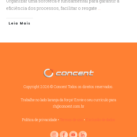
Organizar uma soroteca é fundamental para garantir a
eficiência dos processos, facilitar o resgate
...
Leia Mais
Copyright
2026
©
Concent
Todos os direitos reservados.
Trabalhe no lado laranja da força! Envie o seu currículo para
rh@concent.com.br
Política de privacidade
•
Termos de uso
•
Exclusão de dados