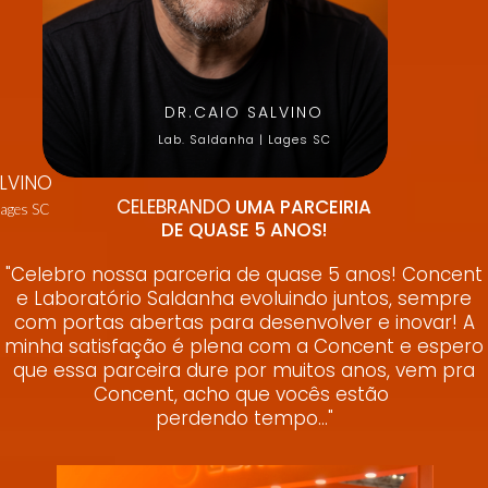
DR.CAIO SALVINO
Lab. Saldanha | Lages SC
ALVINO
CELEBRANDO
UMA PARCEIRIA
Lages SC
DE QUASE 5 ANOS!
"Celebro nossa parceria de quase 5 anos! Concent
e Laboratório Saldanha evoluindo juntos, sempre
com portas abertas para desenvolver e inovar! A
minha satisfação é plena com a Concent e espero
que essa parceira dure por muitos anos, vem pra
Concent, acho que vocês estão
perdendo tempo..."