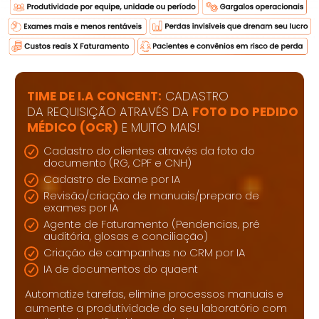
TIME DE I.A CONCENT:
CADASTRO
DA REQUISIÇÃO ATRAVÉS DA
FOTO
DO
PEDIDO
MÉDICO (OCR)
E MUITO MAIS!
Cadastro do clientes através da foto do
documento (RG, CPF e CNH)
Cadastro de Exame por IA
Revisão/criação de manuais/preparo de
exames por IA
Agente de Faturamento (Pendencias, pré
auditória, glosas e conciliação)
Criação de campanhas no CRM por IA
IA de documentos do quaent
Automatize tarefas, elimine processos manuais e
aumente a produtividade do seu laboratório com